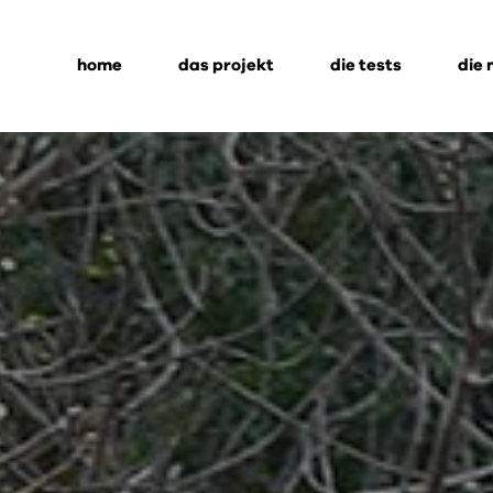
home
das projekt
die tests
die