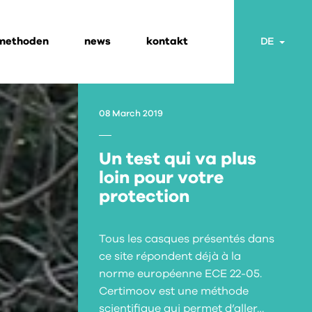
 methoden
news
kontakt
Togg
DE
08 March 2019
Un test qui va plus
loin pour votre
protection
Tous les casques présentés dans
ce site répondent déjà à la
norme européenne ECE 22-05.
Certimoov est une méthode
scientifique qui permet d’aller…