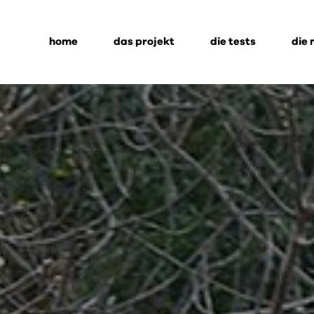
home
das projekt
die tests
die