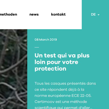
 methoden
news
kontakt
Togg
DE
08 March 2019
Un test qui va plus
loin pour votre
protection
Tous les casques présentés dans
ce site répondent déjà à la
norme européenne ECE 22-05.
Certimoov est une méthode
scientifique qui permet d’aller…