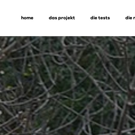
home
das projekt
die tests
die