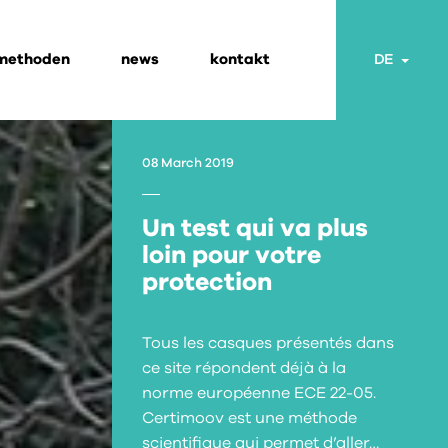
 methoden
news
kontakt
Togg
DE
08 March 2019
Un test qui va plus
loin pour votre
protection
Tous les casques présentés dans
ce site répondent déjà à la
norme européenne ECE 22-05.
Certimoov est une méthode
scientifique qui permet d’aller…