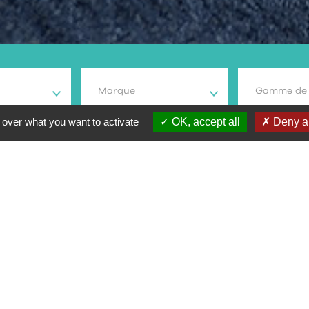
Marque
Gamme de 
 over what you want to activate
OK, accept all
Deny al
che
odèle
Type moto
Prix