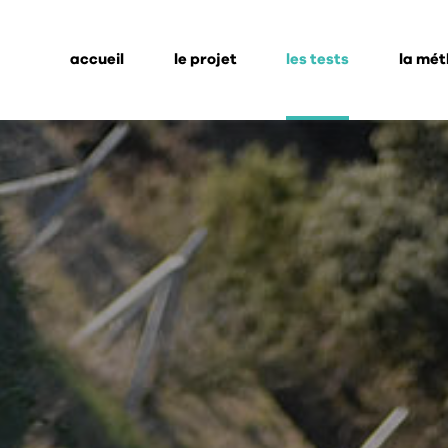
accueil
le projet
les tests
la mé