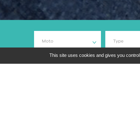
Moto
Type
This site uses cookies and gives you control
91
résultats de recher
Aperçu
Marque et m