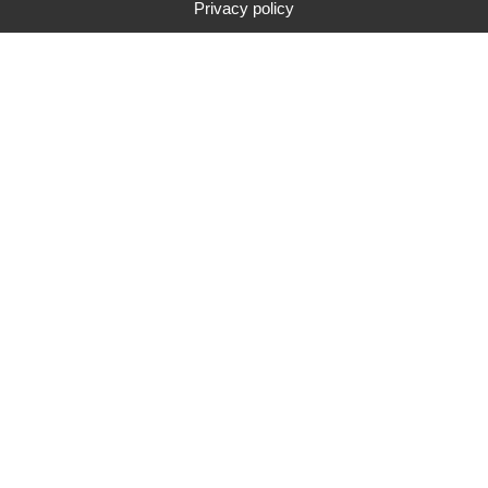
Privacy policy
Type
Marque
Gamme de prix
Rechercher
291
résultats de recherche