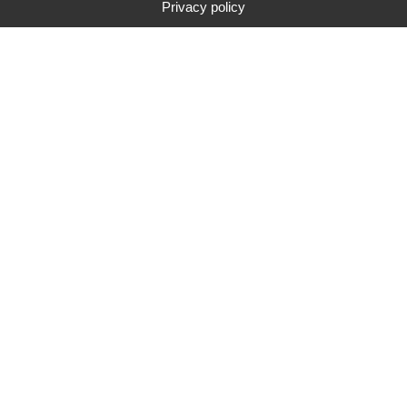
Privacy policy
Type
Marque
Gamme de prix
Rechercher
291
résultats de recherche