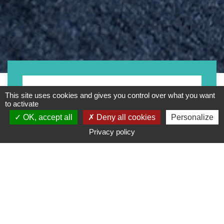
- Tout -
This site uses cookies and gives you control over what you want
to activate
OK, accept all
Deny all cookies
Personalize
Privacy policy
Type
Marque
Gamme de prix