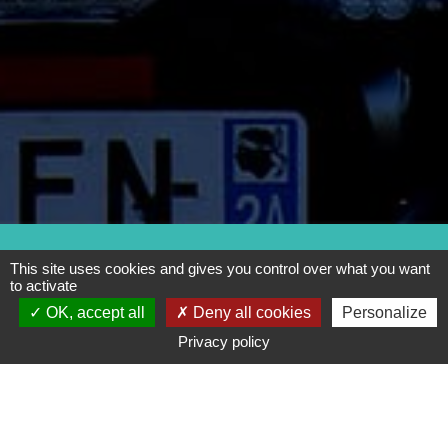
This site uses cookies and gives you control over what you want
Wenn Sie noch etwas wissen
to activate
möchten,
OK, accept all
Deny all cookies
Personalize
füllen Sie bitte dieses
Privacy policy
Formular aus