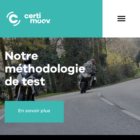
Aller
au
contenu
Navigati
principal
principal
Notre
méthodologie
de test
En savoir plus