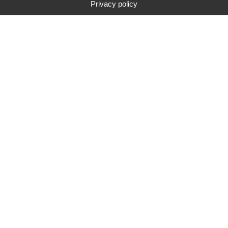
Privacy policy
Type
Marque
Gamme de prix
Rechercher
91
résultats de recherche