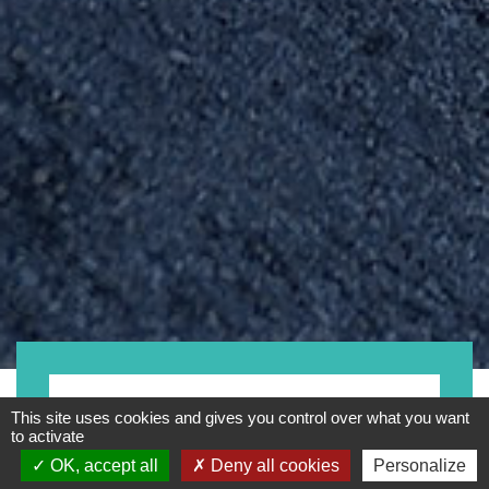
Moto
This site uses cookies and gives you control over what you want
to activate
OK, accept all
Deny all cookies
Personalize