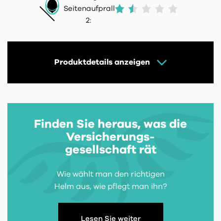
Seitenaufprall
2:
Produktdetails anzeigen
Finden Sie heraus, was die
Versicherungs-
gesellschaft rät
Wie wählt man den richtigen
Helm aus, wie pflegt man ihn?
Lesen Sie weiter