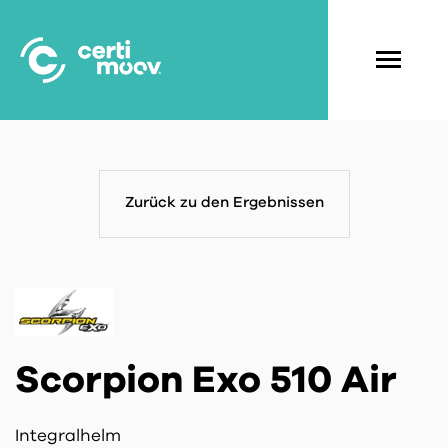
Skip
to
main
Navigati
content
principal
Zurück zu den Ergebnissen
Scorpion Exo 510 Air
Integralhelm