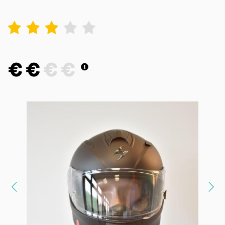
1
2
3
4
5
€
€
€
€