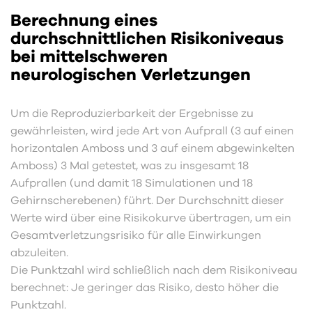
Berechnung eines
durchschnittlichen Risikoniveaus
bei mittelschweren
neurologischen Verletzungen
Um die Reproduzierbarkeit der Ergebnisse zu
gewährleisten, wird jede Art von Aufprall (3 auf einen
horizontalen Amboss und 3 auf einem abgewinkelten
Amboss) 3 Mal getestet, was zu insgesamt 18
Aufprallen (und damit 18 Simulationen und 18
Gehirnscherebenen) führt. Der Durchschnitt dieser
Werte wird über eine Risikokurve übertragen, um ein
Gesamtverletzungsrisiko für alle Einwirkungen
abzuleiten.
Die Punktzahl wird schließlich nach dem Risikoniveau
berechnet: Je geringer das Risiko, desto höher die
Punktzahl.