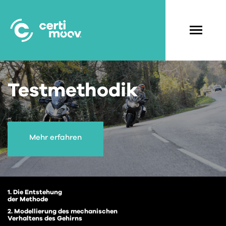
Skip
to
main
Navigati
content
principal
Testmethodik
Mehr erfahren
1. Die Entstehung
der Methode
2. Modellierung des mechanischen
Verhaltens des Gehirns