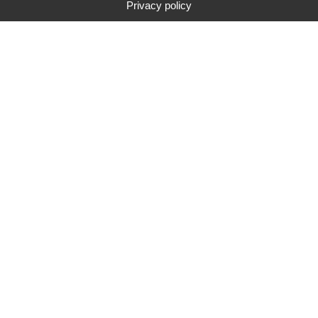
Privacy policy
Typ
Marke
Preisspanne
Suche
285
suchergebnis