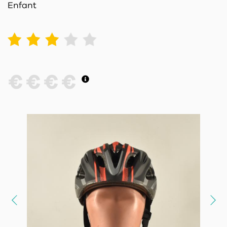
Enfant
1
2
3
4
5
€
€
€
€