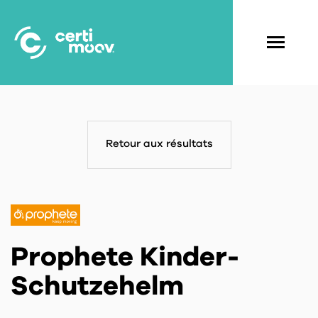
Aller
au
contenu
Navigati
principal
principal
Retour aux résultats
Prophete Kinder-
Schutzehelm