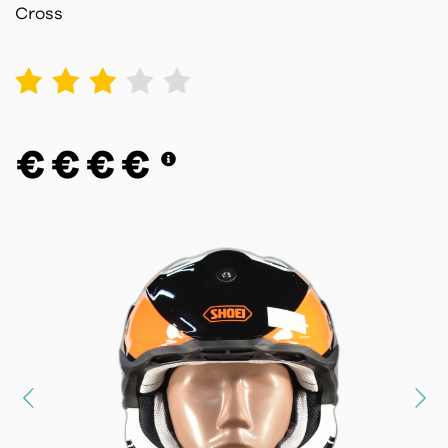
Cross
1
2
3
4
5
€
€
€
€