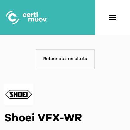
Aller
au
contenu
Navigati
principal
principal
Retour aux résultats
Shoei VFX-WR