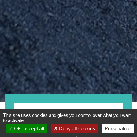
Vélo
This site uses cookies and gives you control over what you want
to activate
OK, accept all
Deny all cookies
Personalize