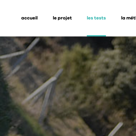
accueil
le projet
les tests
la mé