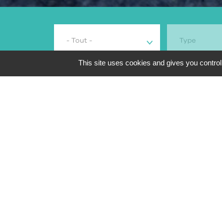
- Tout -
Type
This site uses cookies and gives you control
291
résultats de reche
Aperçu
Marque et modèle