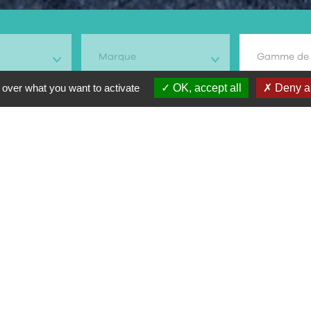
Marque
Gamme de 
 over what you want to activate
OK, accept all
Deny al
rche
Type vélo
Type moto
Pr