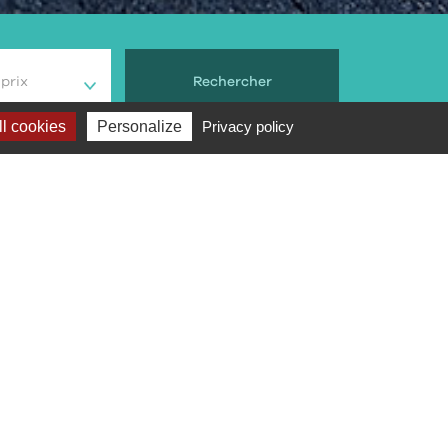
prix
Rechercher
l cookies
Personalize
Privacy policy
ix
Note