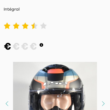
Intégral
1
2
3
4
5
€
€
€
€