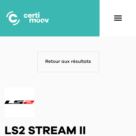
Aller
au
contenu
Navigati
principal
principal
Retour aux résultats
LS2 STREAM II