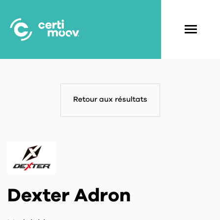
Aller
au
contenu
Navigati
principal
principal
Retour aux résultats
Dexter Adron