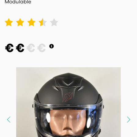
Modulable
1
2
3
4
5
€
€
€
€