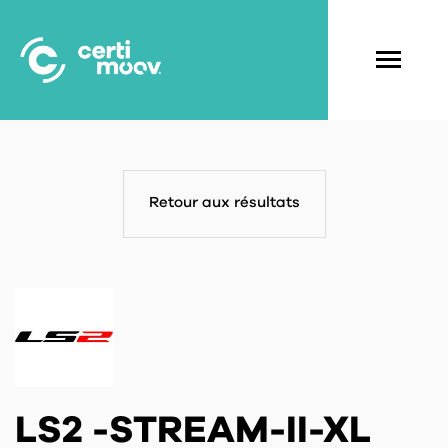
Aller
au
contenu
Navigati
principal
principal
Retour aux résultats
LS2 -STREAM-II-XL