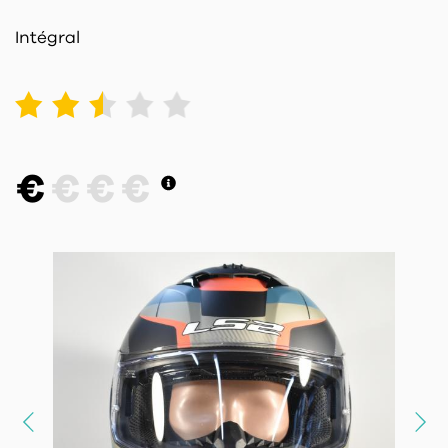
Intégral
1
2
3
4
5
€
€
€
€