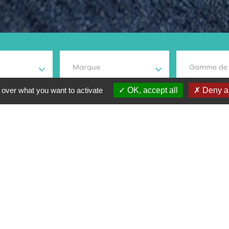
Marque
Gamme de 
 over what you want to activate
OK, accept all
Deny al
rche
 et modèle
Type vélo