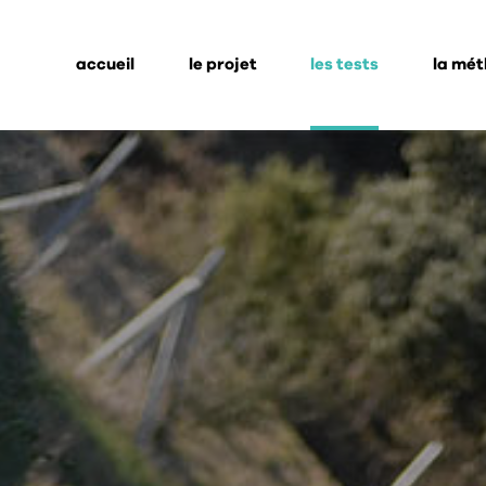
accueil
le projet
les tests
la mé