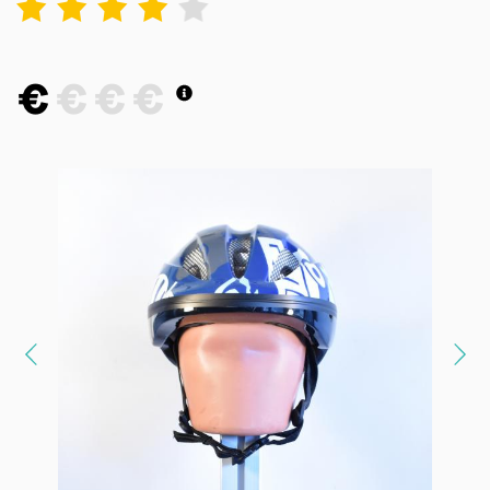
1
2
3
4
5
€
€
€
€