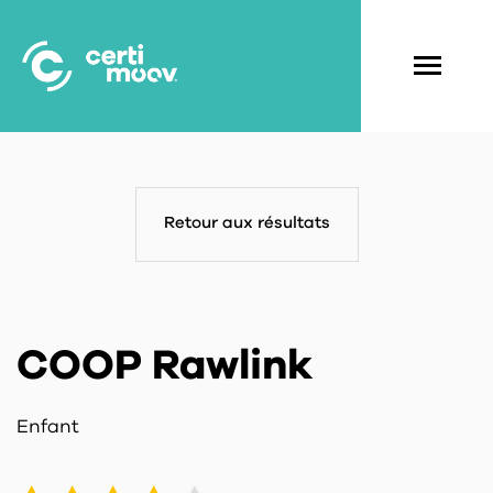
Aller
au
contenu
Navigati
principal
principal
Retour aux résultats
COOP Rawlink
Enfant